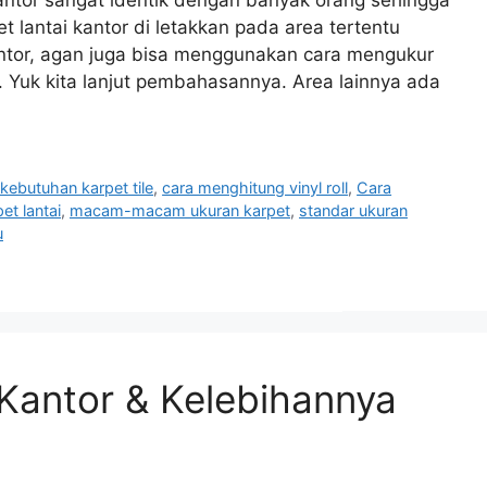
t lantai kantor di letakkan pada area tertentu
antor, agan juga bisa menggunakan cara mengukur
a. Yuk kita lanjut pembahasannya. Area lainnya ada
kebutuhan karpet tile
,
cara menghitung vinyl roll
,
Cara
et lantai
,
macam-macam ukuran karpet
,
standar ukuran
u
 Kantor & Kelebihannya