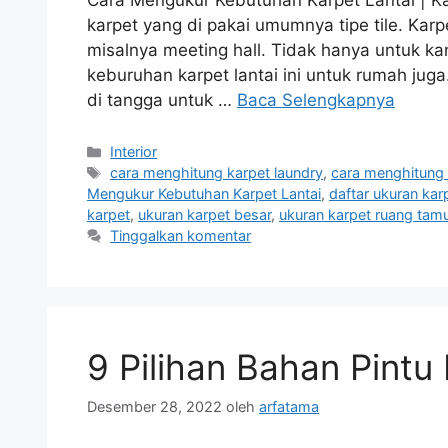
karpet yang di pakai umumnya tipe tile. Karpe
misalnya meeting hall. Tidak hanya untuk k
keburuhan karpet lantai ini untuk rumah jug
di tangga untuk …
Baca Selengkapnya
Kategori
Interior
Tag
cara menghitung karpet laundry
,
cara menghitung 
Mengukur Kebutuhan Karpet Lantai
,
daftar ukuran karp
karpet
,
ukuran karpet besar
,
ukuran karpet ruang tam
Tinggalkan komentar
9 Pilihan Bahan Pintu
Desember 28, 2022
oleh
arfatama