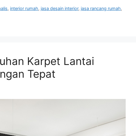
malis
,
interior rumah
,
jasa desain interior
,
jasa rancang rumah
,
uhan Karpet Lantai
ngan Tepat