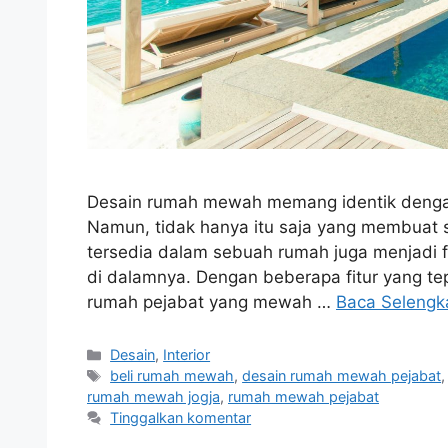
Desain rumah mewah memang identik denga
Namun, tidak hanya itu saja yang membuat 
tersedia dalam sebuah rumah juga menjadi
di dalamnya. Dengan beberapa fitur yang te
rumah pejabat yang mewah …
Baca Selengk
Kategori
Desain
,
Interior
Tag
beli rumah mewah
,
desain rumah mewah pejabat
rumah mewah jogja
,
rumah mewah pejabat
Tinggalkan komentar