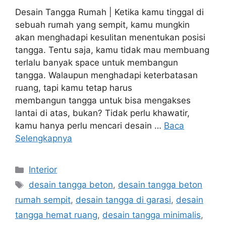
Desain Tangga Rumah | Ketika kamu tinggal di
sebuah rumah yang sempit, kamu mungkin
akan menghadapi kesulitan menentukan posisi
tangga. Tentu saja, kamu tidak mau membuang
terlalu banyak space untuk membangun
tangga. Walaupun menghadapi keterbatasan
ruang, tapi kamu tetap harus
membangun tangga untuk bisa mengakses
lantai di atas, bukan? Tidak perlu khawatir,
kamu hanya perlu mencari desain …
Baca
Selengkapnya
Kategori
Interior
Tag
desain tangga beton
,
desain tangga beton
rumah sempit
,
desain tangga di garasi
,
desain
tangga hemat ruang
,
desain tangga minimalis
,