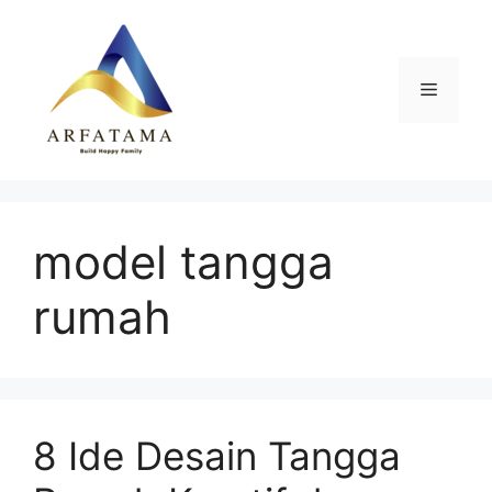
Langsung
ke
isi
Menu
model tangga
rumah
8 Ide Desain Tangga