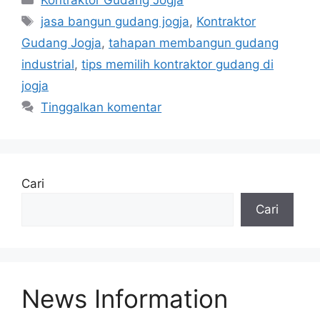
Tag
jasa bangun gudang jogja
,
Kontraktor
Gudang Jogja
,
tahapan membangun gudang
industrial
,
tips memilih kontraktor gudang di
jogja
Tinggalkan komentar
Cari
Cari
News Information