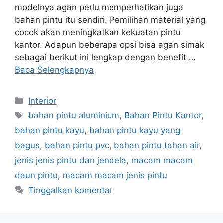
modelnya agan perlu memperhatikan juga
bahan pintu itu sendiri. Pemilihan material yang
cocok akan meningkatkan kekuatan pintu
kantor. Adapun beberapa opsi bisa agan simak
sebagai berikut ini lengkap dengan benefit …
Baca Selengkapnya
Kategori
Interior
Tag
bahan pintu aluminium
,
Bahan Pintu Kantor
,
bahan pintu kayu
,
bahan pintu kayu yang
bagus
,
bahan pintu pvc
,
bahan pintu tahan air
,
jenis jenis pintu dan jendela
,
macam macam
daun pintu
,
macam macam jenis pintu
Tinggalkan komentar