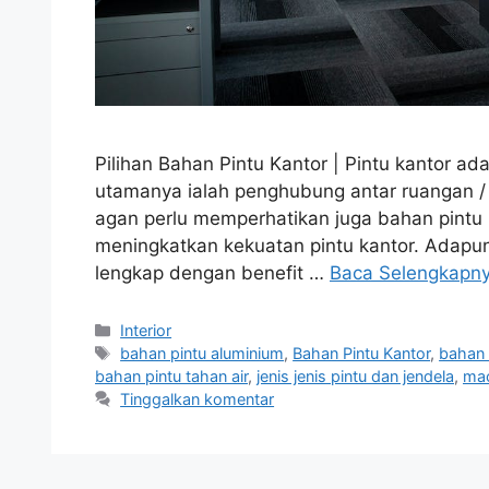
Pilihan Bahan Pintu Kantor | Pintu kantor ad
utamanya ialah penghubung antar ruangan / 
agan perlu memperhatikan juga bahan pintu i
meningkatkan kekuatan pintu kantor. Adapun
lengkap dengan benefit …
Baca Selengkapn
Kategori
Interior
Tag
bahan pintu aluminium
,
Bahan Pintu Kantor
,
bahan 
bahan pintu tahan air
,
jenis jenis pintu dan jendela
,
ma
Tinggalkan komentar