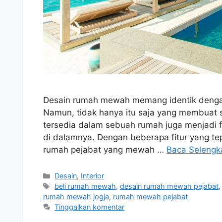
Desain rumah mewah memang identik denga
Namun, tidak hanya itu saja yang membuat 
tersedia dalam sebuah rumah juga menjadi
di dalamnya. Dengan beberapa fitur yang te
rumah pejabat yang mewah …
Baca Selengk
Kategori
Desain
,
Interior
Tag
beli rumah mewah
,
desain rumah mewah pejabat
rumah mewah jogja
,
rumah mewah pejabat
Tinggalkan komentar