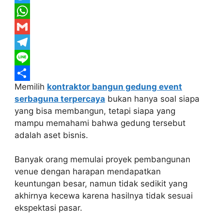
a
T
c
w
W
e
i
h
G
b
t
a
m
T
o
t
t
a
e
L
Memilih
kontraktor bangun gedung event
o
e
s
i
l
i
S
serbaguna terpercaya
bukan hanya soal siapa
k
r
A
l
e
n
h
yang bisa membangun, tetapi siapa yang
p
g
e
a
mampu memahami bahwa gedung tersebut
p
r
r
adalah aset bisnis.
a
e
Banyak orang memulai proyek pembangunan
m
venue dengan harapan mendapatkan
keuntungan besar, namun tidak sedikit yang
akhirnya kecewa karena hasilnya tidak sesuai
ekspektasi pasar.