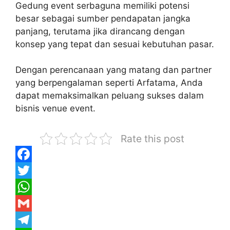
Gedung event serbaguna memiliki potensi
besar sebagai sumber pendapatan jangka
panjang, terutama jika dirancang dengan
konsep yang tepat dan sesuai kebutuhan pasar.
Dengan perencanaan yang matang dan partner
yang berpengalaman seperti Arfatama, Anda
dapat memaksimalkan peluang sukses dalam
bisnis venue event.
Rate this post
F
a
T
c
w
W
e
i
h
G