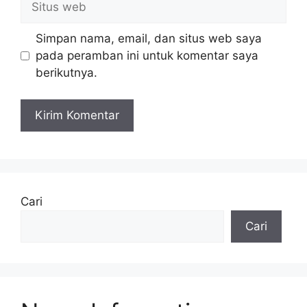
web
Simpan nama, email, dan situs web saya
pada peramban ini untuk komentar saya
berikutnya.
A
l
t
e
Cari
r
Cari
n
a
t
i
v