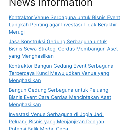
News Information
e
:
Kontraktor Venue Serbaguna untuk Bisnis Event
Langkah Penting agar Investasi Tidak Berakhir
Merugi
Jasa Konstruksi Gedung Serbaguna untuk
Bisnis Sewa Strategi Cerdas Membangun Aset
yang Menghasilkan
Kontraktor Bangun Gedung Event Serbaguna
Terpercaya Kunci Mewujudkan Venue yang
Menghasilkan
Bangun Gedung Serbaguna untuk Peluang
Bisnis Event Cara Cerdas Menciptakan Aset
Menghasilkan
Investasi Venue Serbaguna di Jogja Jadi
Peluang Bisnis yang Menjanjikan Dengan
Potensi Balik Modal Cepat