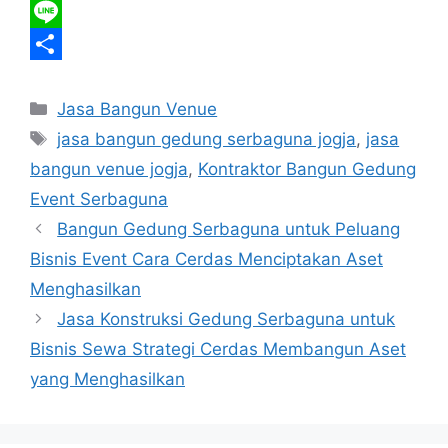
b
t
a
m
T
o
t
t
a
e
L
o
e
s
i
l
i
S
Kategori
k
r
A
l
e
n
h
Jasa Bangun Venue
Tag
jasa bangun gedung serbaguna jogja
,
jasa
p
g
e
a
bangun venue jogja
,
Kontraktor Bangun Gedung
p
r
r
Event Serbaguna
a
e
Bangun Gedung Serbaguna untuk Peluang
m
Bisnis Event Cara Cerdas Menciptakan Aset
Menghasilkan
Jasa Konstruksi Gedung Serbaguna untuk
Bisnis Sewa Strategi Cerdas Membangun Aset
yang Menghasilkan