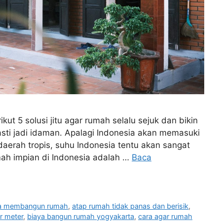
ut 5 solusi jitu agar rumah selalu sejuk dan bikin
sti jadi idaman. Apalagi Indonesia akan memasuki
erah tropis, suhu Indonesia tentu akan sangat
mah impian di Indonesia adalah …
Baca
aya membangun rumah
,
atap rumah tidak panas dan berisik
,
r meter
,
biaya bangun rumah yogyakarta
,
cara agar rumah