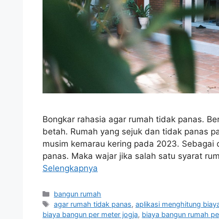
Bongkar rahasia agar rumah tidak panas. Berik
betah. Rumah yang sejuk dan tidak panas pa
musim kemarau kering pada 2023. Sebagai da
panas. Maka wajar jika salah satu syarat ru
Selengkapnya
Kategori
bangun rumah
Tag
agar rumah tidak panas
,
aplikasi menghitung bi
biaya bangun per meter jogja
,
biaya bangun rumah pe