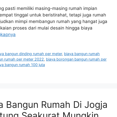
ng pasti memiliki masing-masing rumah impian
pat tinggal untuk beristirahat, tetapi juga rumah
ujudkan mimpi membangun rumah yang hangat juga
kaian proses dari mulai desain hingga biaya
gkapnya
aya bangun dinding rumah per meter
,
biaya bangun rumah
un rumah per meter 2022
,
biaya borongan bangun rumah per
aya bangun rumah 100 juta
ya Bangun Rumah Di Jogja
tung Seakurat Mungkin,