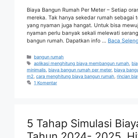
Biaya Bangun Rumah Per Meter – Setiap ora
mereka. Tak hanya sekedar rumah sebagai tem
yang nyaman juga hangat. Untuk bisa mew
nyaman perlu banyak sekali melewati serang
bangun rumah. Dapatkan info …
Baca Selen
Kategori
bangun rumah
Tag
aplikasi menghitung biaya membangun rumah
,
bi
minimalis
,
biaya bangun rumah per meter
,
biaya bang
m2
,
cara menghitung biaya bangun rumah
,
rincian bi
1 Komentar
5 Tahap Simulasi Bia
Tahun 2024- 2025. Hi