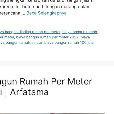
 seringkali kehabisan dana di tengah jalan
karena itu, butuh perhitungan matang dalam
 berencana …
Baca Selengkapnya
aya bangun dinding rumah per meter
,
biaya bangun rumah
,
er meter
,
biaya bangun rumah per meter 2022
,
biaya
aya bangun rumah
,
rincian biaya bangun rumah 100 juta
angun Rumah Per Meter
 | Arfatama