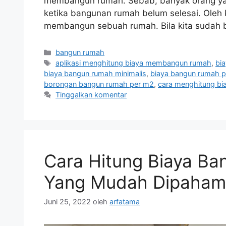
membangun rumah. Sebab, banyak orang yang
ketika bangunan rumah belum selesai. Oleh 
membangun sebuah rumah. Bila kita sudah
Kategori
bangun rumah
Tag
aplikasi menghitung biaya membangun rumah
,
bi
biaya bangun rumah minimalis
,
biaya bangun rumah p
borongan bangun rumah per m2
,
cara menghitung bi
Tinggalkan komentar
Cara Hitung Biaya B
Yang Mudah Dipahami
Juni 25, 2022
oleh
arfatama