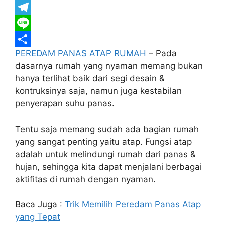
e
i
h
G
b
t
a
m
T
o
t
t
a
e
L
PEREDAM PANAS ATAP RUMAH
– Pada
o
e
s
i
l
i
S
dasarnya rumah yang nyaman memang bukan
k
r
A
l
e
n
h
hanya terlihat baik dari segi desain &
p
g
e
a
kontruksinya saja, namun juga kestabilan
p
r
r
penyerapan suhu panas.
a
e
Tentu saja memang sudah ada bagian rumah
m
yang sangat penting yaitu atap. Fungsi atap
adalah untuk melindungi rumah dari panas &
hujan, sehingga kita dapat menjalani berbagai
aktifitas di rumah dengan nyaman.
Baca Juga :
Trik Memilih Peredam Panas Atap
yang Tepat