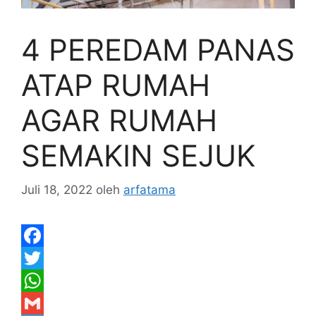
4 PEREDAM PANAS
ATAP RUMAH
AGAR RUMAH
SEMAKIN SEJUK
Juli 18, 2022
oleh
arfatama
F
a
T
c
w
W