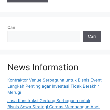
A
l
t
e
Cari
r
Cari
n
a
t
i
v
News Information
e
:
Kontraktor Venue Serbaguna untuk Bisnis Event
Langkah Penting agar Investasi Tidak Berakhir
Merugi
Jasa Konstruksi Gedung Serbaguna untuk
Bisnis Sewa Strategi Cerdas Membangun Aset