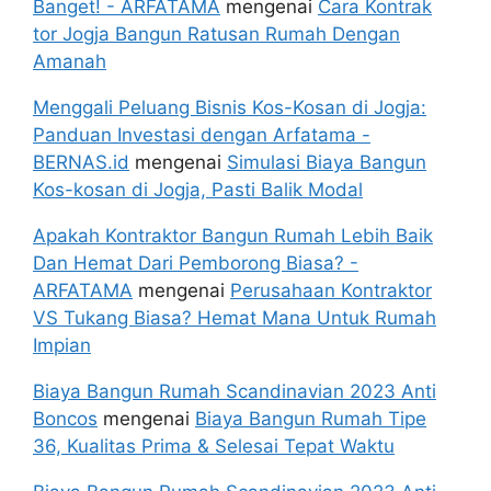
Banget! - ARFATAMA
mengenai
Cara Kontrak
tor Jogja Bangun Ratusan Rumah Dengan
Amanah
Menggali Peluang Bisnis Kos-Kosan di Jogja:
Panduan Investasi dengan Arfatama -
BERNAS.id
mengenai
Simulasi Biaya Bangun
Kos-kosan di Jogja, Pasti Balik Modal
Apakah Kontraktor Bangun Rumah Lebih Baik
Dan Hemat Dari Pemborong Biasa? -
ARFATAMA
mengenai
Perusahaan Kontraktor
VS Tukang Biasa? Hemat Mana Untuk Rumah
Impian
Biaya Bangun Rumah Scandinavian 2023 Anti
Boncos
mengenai
Biaya Bangun Rumah Tipe
36, Kualitas Prima & Selesai Tepat Waktu