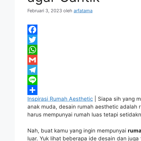
Februari 3, 2023
oleh
arfatama
F
a
T
c
w
W
e
i
h
G
b
t
a
m
T
o
t
t
a
e
L
Inspirasi Rumah Aesthetic
| Siapa sih yang 
o
e
s
i
l
i
S
anak muda, desain rumah aesthetic adalah r
k
r
A
l
e
n
h
harus mempunyai rumah luas tetapi setidaknya
p
g
e
a
p
r
r
Nah, buat kamu yang ingin mempunyai
ruma
luar. Yuk lihat beberapa ide desain dan juga
a
e