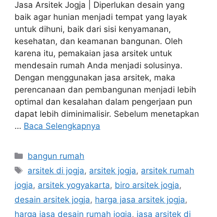
Jasa Arsitek Jogja | Diperlukan desain yang
baik agar hunian menjadi tempat yang layak
untuk dihuni, baik dari sisi kenyamanan,
kesehatan, dan keamanan bangunan. Oleh
karena itu, pemakaian jasa arsitek untuk
mendesain rumah Anda menjadi solusinya.
Dengan menggunakan jasa arsitek, maka
perencanaan dan pembangunan menjadi lebih
optimal dan kesalahan dalam pengerjaan pun
dapat lebih diminimalisir. Sebelum menetapkan
…
Baca Selengkapnya
Kategori
bangun rumah
Tag
arsitek di jogja
,
arsitek jogja
,
arsitek rumah
jogja
,
arsitek yogyakarta
,
biro arsitek jogja
,
desain arsitek jogja
,
harga jasa arsitek jogja
,
harga jasa desain rumah jogja
,
jasa arsitek di