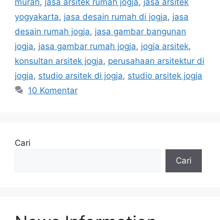
murah
,
jasa arsitek rumah jogja
,
jasa arsitek
yogyakarta
,
jasa desain rumah di jogja
,
jasa
desain rumah jogja
,
jasa gambar bangunan
jogja
,
jasa gambar rumah jogja
,
jogja arsitek
,
konsultan arsitek jogja
,
perusahaan arsitektur di
jogja
,
studio arsitek di jogja
,
studio arsitek jogja
10 Komentar
Cari
Cari