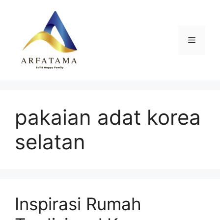
Langsung
ke
isi
Menu
pakaian adat korea
selatan
Inspirasi Rumah