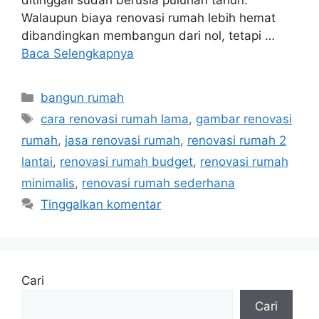
Walaupun biaya renovasi rumah lebih hemat
dibandingkan membangun dari nol, tetapi …
Baca Selengkapnya
Kategori
bangun rumah
Tag
cara renovasi rumah lama
,
gambar renovasi
rumah
,
jasa renovasi rumah
,
renovasi rumah 2
lantai
,
renovasi rumah budget
,
renovasi rumah
minimalis
,
renovasi rumah sederhana
Tinggalkan komentar
Cari
Cari