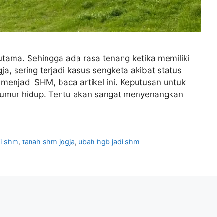
utama. Sehingga ada rasa tenang ketika memiliki
gja, sering terjadi kasus sengketa akibat status
enjadi SHM, baca artikel ini. Keputusan untuk
 seumur hidup. Tentu akan sangat menyenangkan
di shm
,
tanah shm jogja
,
ubah hgb jadi shm