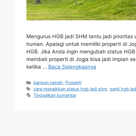
Mengurus HGB jadi SHM tentu jadi prioritas 
hunian. Apalagi untuk memiliki properti di Jo
HGB. Jika Anda ingin mengubah status HGB m
membeli properti di Jogja bisa jadi impian
ketika …
Baca Selengkapnya
Kategori
bangun rumah
,
Properti
Tag
cara menaikkan status hgb jadi shm
,
ganti hgb ja
Tinggalkan komentar