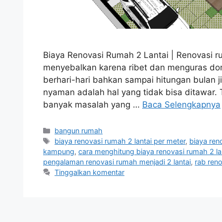
Biaya Renovasi Rumah 2 Lantai | Renovasi r
menyebalkan karena ribet dan menguras do
berhari-hari bahkan sampai hitungan bulan 
nyaman adalah hal yang tidak bisa ditawar.
banyak masalah yang …
Baca Selengkapnya
Kategori
bangun rumah
Tag
biaya renovasi rumah 2 lantai per meter
,
biaya ren
kampung
,
cara menghitung biaya renovasi rumah 2 la
pengalaman renovasi rumah menjadi 2 lantai
,
rab reno
Tinggalkan komentar