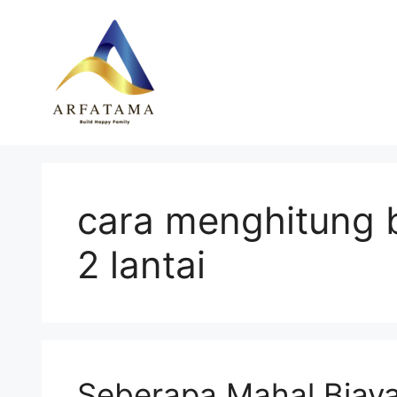
Langsung
ke
isi
cara menghitung 
2 lantai
Seberapa Mahal Biay