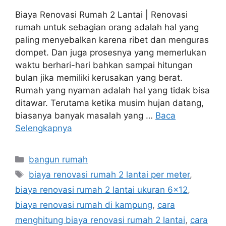
Biaya Renovasi Rumah 2 Lantai | Renovasi
rumah untuk sebagian orang adalah hal yang
paling menyebalkan karena ribet dan menguras
dompet. Dan juga prosesnya yang memerlukan
waktu berhari-hari bahkan sampai hitungan
bulan jika memiliki kerusakan yang berat.
Rumah yang nyaman adalah hal yang tidak bisa
ditawar. Terutama ketika musim hujan datang,
biasanya banyak masalah yang …
Baca
Selengkapnya
Kategori
bangun rumah
Tag
biaya renovasi rumah 2 lantai per meter
,
biaya renovasi rumah 2 lantai ukuran 6x12
,
biaya renovasi rumah di kampung
,
cara
menghitung biaya renovasi rumah 2 lantai
,
cara