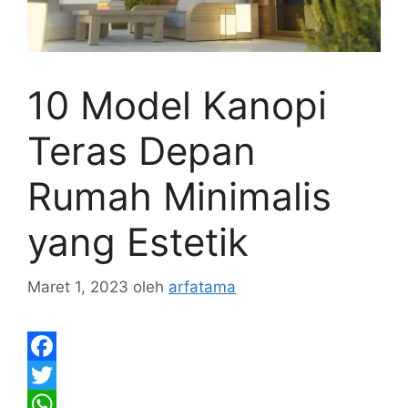
10 Model Kanopi
Teras Depan
Rumah Minimalis
yang Estetik
Maret 1, 2023
oleh
arfatama
F
a
T