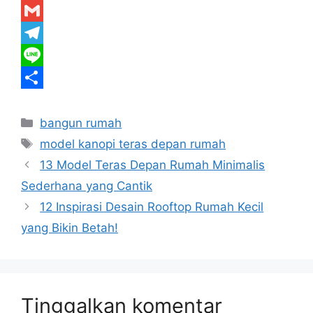
c
w
W
e
i
h
G
b
t
a
m
T
o
t
t
a
e
L
o
e
s
i
l
i
S
Kategori
k
r
A
l
e
n
h
bangun rumah
Tag
model kanopi teras depan rumah
p
g
e
a
13 Model Teras Depan Rumah Minimalis
p
r
r
Sederhana yang Cantik
a
e
12 Inspirasi Desain Rooftop Rumah Kecil
m
yang Bikin Betah!
Tinggalkan komentar