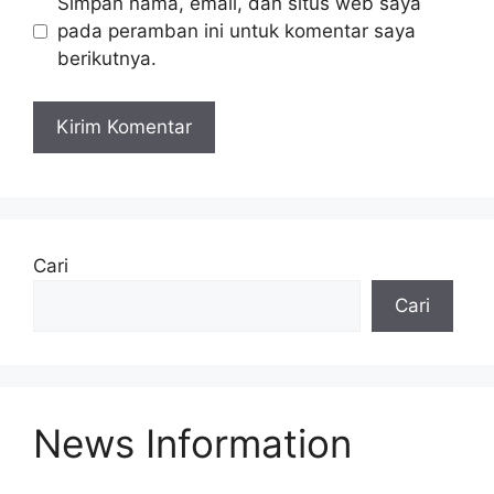
Simpan nama, email, dan situs web saya
pada peramban ini untuk komentar saya
berikutnya.
A
l
t
e
Cari
r
Cari
n
a
t
i
v
News Information
e
: