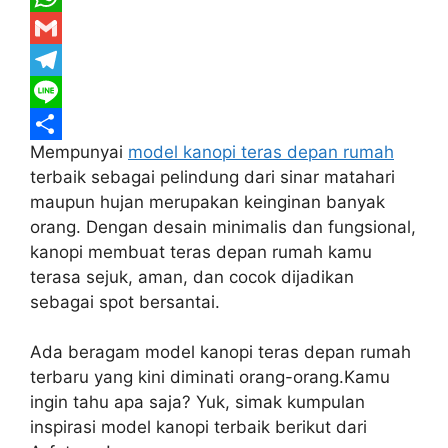
c
w
W
e
i
h
G
b
t
a
m
T
o
t
t
a
e
L
Mempunyai
model kanopi teras depan rumah
o
e
s
i
l
i
S
terbaik sebagai pelindung dari sinar matahari
k
r
A
l
e
n
h
maupun hujan merupakan keinginan banyak
p
g
e
a
orang. Dengan desain minimalis dan fungsional,
p
r
r
kanopi membuat teras depan rumah kamu
terasa sejuk, aman, dan cocok dijadikan
a
e
sebagai spot bersantai.
m
Ada beragam model kanopi teras depan rumah
terbaru yang kini diminati orang-orang.Kamu
ingin tahu apa saja? Yuk, simak kumpulan
inspirasi model kanopi terbaik berikut dari