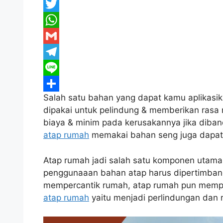
F
a
T
c
w
W
e
i
h
G
b
t
a
m
T
o
t
t
a
e
L
Salah satu bahan yang dapat kamu aplikasik
o
e
s
i
l
i
S
dipakai untuk pelindung & memberikan rasa n
k
r
A
l
e
n
h
biaya & minim pada kerusakannya jika diban
p
g
e
a
atap rumah
memakai bahan seng juga dapat d
p
r
r
Atap rumah jadi salah satu komponen utama 
a
e
penggunaaan bahan atap harus dipertimbang
m
mempercantik rumah, atap rumah pun mempu
atap rumah
yaitu menjadi perlindungan dan 