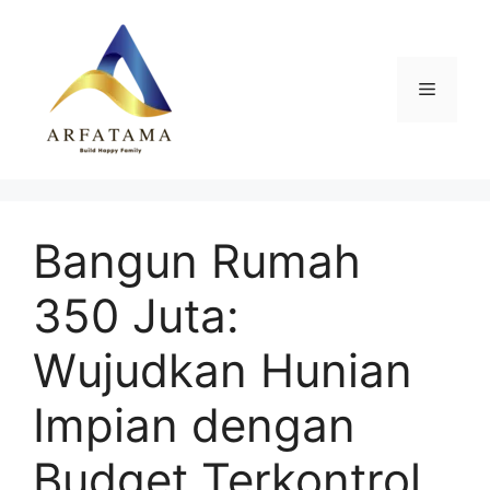
Langsung
ke
isi
Menu
Bangun Rumah
350 Juta:
Wujudkan Hunian
Impian dengan
Budget Terkontrol