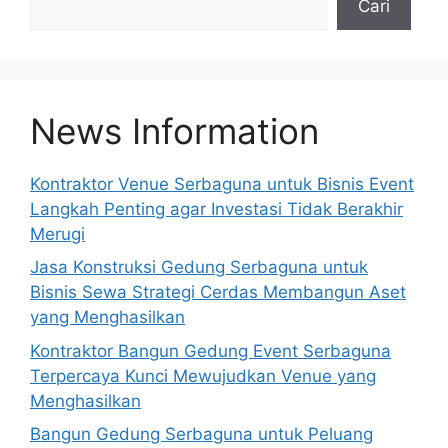
Cari
n
a
t
i
v
News Information
e
:
Kontraktor Venue Serbaguna untuk Bisnis Event
Langkah Penting agar Investasi Tidak Berakhir
Merugi
Jasa Konstruksi Gedung Serbaguna untuk
Bisnis Sewa Strategi Cerdas Membangun Aset
yang Menghasilkan
Kontraktor Bangun Gedung Event Serbaguna
Terpercaya Kunci Mewujudkan Venue yang
Menghasilkan
Bangun Gedung Serbaguna untuk Peluang