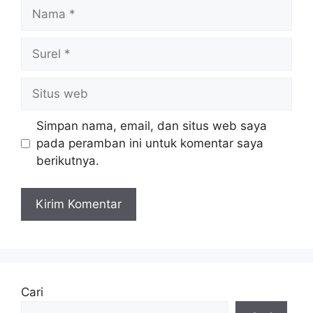
Nama
Surel
Situs
web
Simpan nama, email, dan situs web saya
pada peramban ini untuk komentar saya
berikutnya.
A
l
t
e
Cari
r