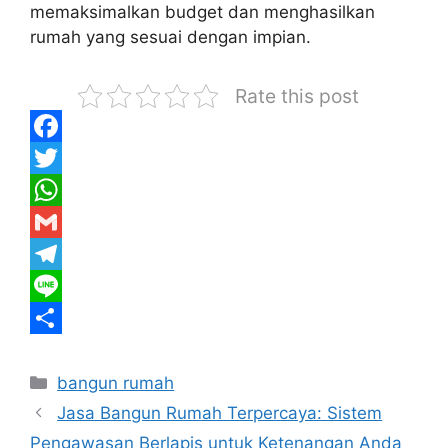
memaksimalkan budget dan menghasilkan
rumah yang sesuai dengan impian.
Rate this post
F
a
T
c
w
W
e
i
h
G
b
t
a
m
T
o
t
t
a
e
L
o
e
s
i
l
i
S
Kategori
k
r
A
l
e
n
h
bangun rumah
Jasa Bangun Rumah Terpercaya: Sistem
p
g
e
a
Pengawasan Berlapis untuk Ketenangan Anda
p
r
r