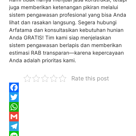
juga memberikan ketenangan pikiran melalui
sistem pengawasan profesional yang bisa Anda
lihat dan rasakan langsung. Segera hubungi
Arfatama dan konsultasikan kebutuhan hunian
Anda GRATIS! Tim kami siap menjelaskan
sistem pengawasan berlapis dan memberikan
estimasi RAB transparan—karena kepercayaan
Anda adalah prioritas kami.
Rate this post
F
a
T
c
w
W
e
i
h
G