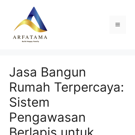
Langsung
ke
isi
Menu
Jasa Bangun
Rumah Terpercaya:
Sistem
Pengawasan
Berlapis untuk