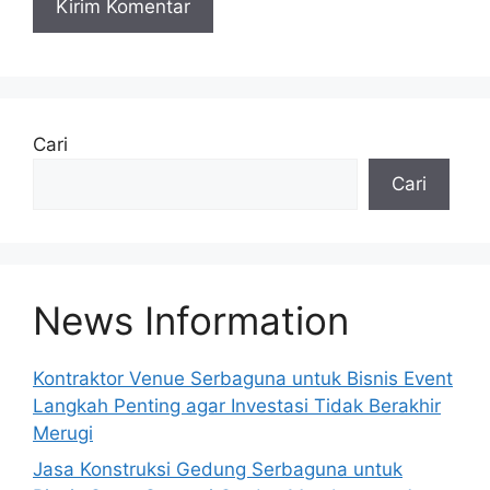
A
l
t
e
Cari
r
Cari
n
a
t
i
v
News Information
e
:
Kontraktor Venue Serbaguna untuk Bisnis Event
Langkah Penting agar Investasi Tidak Berakhir
Merugi
Jasa Konstruksi Gedung Serbaguna untuk