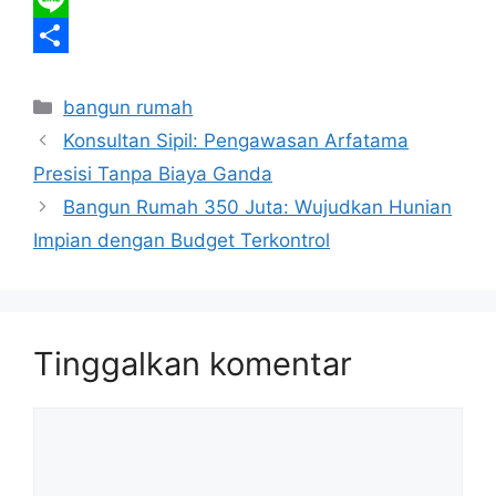
b
t
a
m
T
o
t
t
a
e
L
o
e
s
i
l
i
S
Kategori
k
r
A
l
e
n
h
bangun rumah
Konsultan Sipil: Pengawasan Arfatama
p
g
e
a
Presisi Tanpa Biaya Ganda
p
r
r
Bangun Rumah 350 Juta: Wujudkan Hunian
a
e
Impian dengan Budget Terkontrol
m
Tinggalkan komentar
Komentar