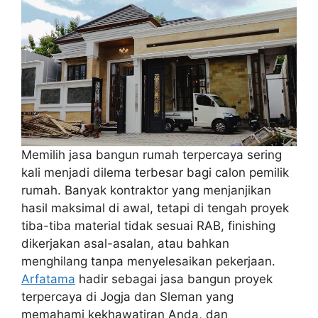
p
r
r
a
e
m
Memilih jasa bangun rumah terpercaya sering
kali menjadi dilema terbesar bagi calon pemilik
rumah. Banyak kontraktor yang menjanjikan
hasil maksimal di awal, tetapi di tengah proyek
tiba-tiba material tidak sesuai RAB, finishing
dikerjakan asal-asalan, atau bahkan
menghilang tanpa menyelesaikan pekerjaan.
Arfatama
hadir sebagai jasa bangun proyek
terpercaya di Jogja dan Sleman yang
memahami kekhawatiran Anda, dan