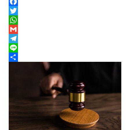
F
a
T
c
w
W
e
i
h
G
b
t
a
m
T
o
t
t
a
e
L
o
e
s
i
l
i
S
k
r
A
l
e
n
h
p
g
e
a
p
r
r
a
e
m