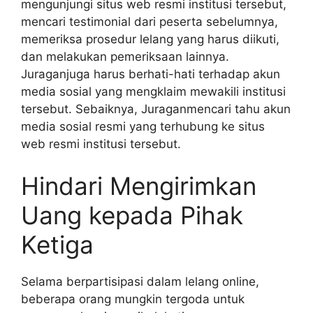
mengunjungi situs web resmi institusi tersebut,
mencari testimonial dari peserta sebelumnya,
memeriksa prosedur lelang yang harus diikuti,
dan melakukan pemeriksaan lainnya.
Juraganjuga harus berhati-hati terhadap akun
media sosial yang mengklaim mewakili institusi
tersebut. Sebaiknya, Juraganmencari tahu akun
media sosial resmi yang terhubung ke situs
web resmi institusi tersebut.
Hindari Mengirimkan
Uang kepada Pihak
Ketiga
Selama berpartisipasi dalam lelang online,
beberapa orang mungkin tergoda untuk