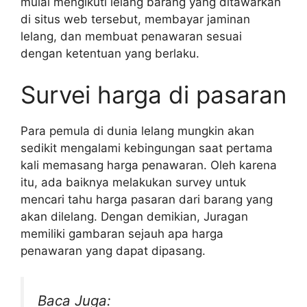
mulai mengikuti lelang barang yang ditawarkan
di situs web tersebut, membayar jaminan
lelang, dan membuat penawaran sesuai
dengan ketentuan yang berlaku.
Survei harga di pasaran
Para pemula di dunia lelang mungkin akan
sedikit mengalami kebingungan saat pertama
kali memasang harga penawaran. Oleh karena
itu, ada baiknya melakukan survey untuk
mencari tahu harga pasaran dari barang yang
akan dilelang. Dengan demikian, Juragan
memiliki gambaran sejauh apa harga
penawaran yang dapat dipasang.
Baca Juga: