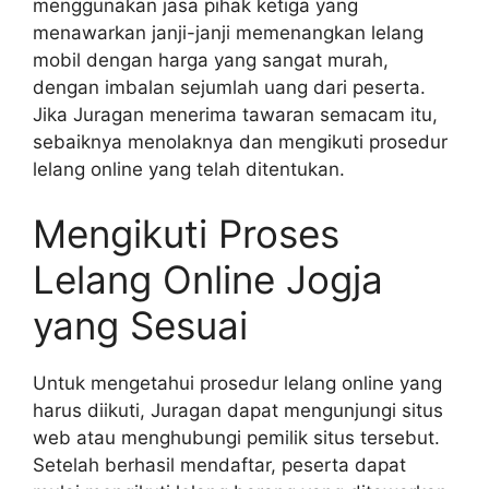
menggunakan jasa pihak ketiga yang
menawarkan janji-janji memenangkan lelang
mobil dengan harga yang sangat murah,
dengan imbalan sejumlah uang dari peserta.
Jika Juragan menerima tawaran semacam itu,
sebaiknya menolaknya dan mengikuti prosedur
lelang online yang telah ditentukan.
Mengikuti Proses
Lelang Online Jogja
yang Sesuai
Untuk mengetahui prosedur lelang online yang
harus diikuti, Juragan dapat mengunjungi situs
web atau menghubungi pemilik situs tersebut.
Setelah berhasil mendaftar, peserta dapat