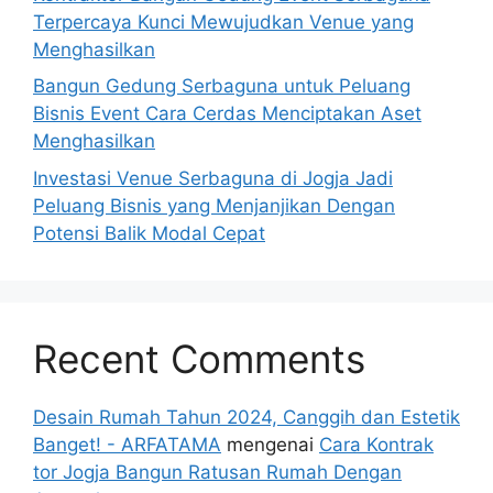
Terpercaya Kunci Mewujudkan Venue yang
Menghasilkan
Bangun Gedung Serbaguna untuk Peluang
Bisnis Event Cara Cerdas Menciptakan Aset
Menghasilkan
Investasi Venue Serbaguna di Jogja Jadi
Peluang Bisnis yang Menjanjikan Dengan
Potensi Balik Modal Cepat
Recent Comments
Desain Rumah Tahun 2024, Canggih dan Estetik
Banget! - ARFATAMA
mengenai
Cara Kontrak
tor Jogja Bangun Ratusan Rumah Dengan