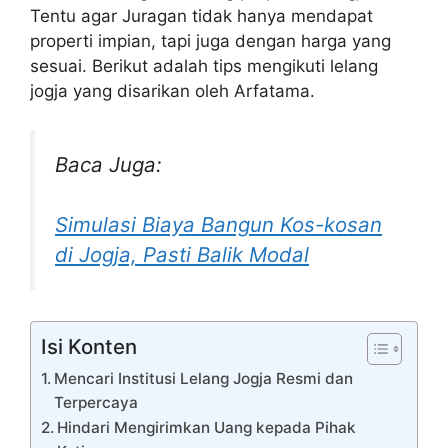
Tentu agar Juragan tidak hanya mendapat
properti impian, tapi juga dengan harga yang
sesuai. Berikut adalah tips mengikuti lelang
jogja yang disarikan oleh Arfatama.
Baca Juga:
Simulasi Biaya Bangun Kos-kosan
di Jogja, Pasti Balik Modal
Isi Konten
Mencari Institusi Lelang Jogja Resmi dan
Terpercaya
Hindari Mengirimkan Uang kepada Pihak