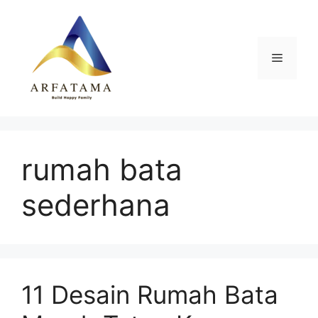
Langsung
ke
isi
Menu
rumah bata
sederhana
11 Desain Rumah Bata