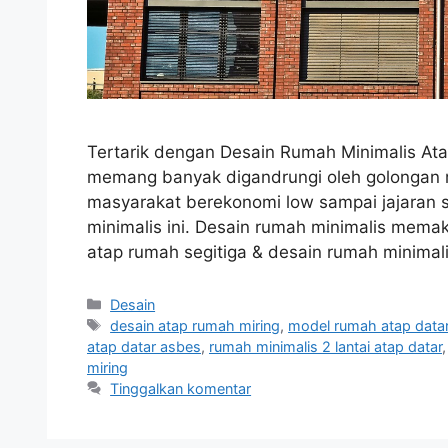
Tertarik dengan Desain Rumah Minimalis Ata
memang banyak digandrungi oleh golongan m
masyarakat berekonomi low sampai jajaran s
minimalis ini. Desain rumah minimalis mem
atap rumah segitiga & desain rumah minimal
Kategori
Desain
Tag
desain atap rumah miring
,
model rumah atap data
atap datar asbes
,
rumah minimalis 2 lantai atap datar
miring
Tinggalkan komentar