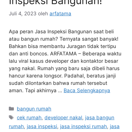
Inspeksi Bangunan!
Juli 4, 2023
oleh
arfatama
Apa peran Jasa Inspeksi Bangunan saat beli
atau bangun rumah? Ternyata sangat banyak!
Bahkan bisa membantu Juragan tidak tertipu
dan anti boncos. ARFATAMA – Beberapa waktu
lalu viral kasus developer dan kontaktor besar
yang nakal. Rumah yang baru saja dibeli harus
hancur karena longsor. Padahal, beratus janji
sudah dilontarkan bahwa rumah tersebut
aman. Tapi akhirnya …
Baca Selengkapnya
Kategori
bangun rumah
Tag
cek rumah
,
developer nakal
,
jasa bangun
rumah
,
jasa inspeksi
,
jasa inspeksi rumah
,
jasa