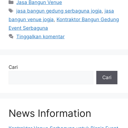
Kategori
Jasa Bangun Venue
Tag
jasa bangun gedung serbaguna jogja
,
jasa
bangun venue jogja
,
Kontraktor Bangun Gedung
Event Serbaguna
Tinggalkan komentar
Cari
Cari
News Information