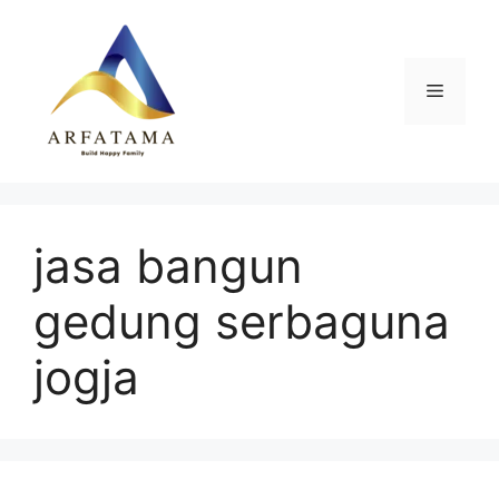
Langsung
ke
isi
Menu
jasa bangun
gedung serbaguna
jogja