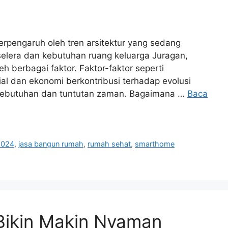
rpengaruh oleh tren arsitektur yang sedang
 selera dan kebutuhan ruang keluarga Juragan,
eh berbagai faktor. Faktor-faktor seperti
ial dan ekonomi berkontribusi terhadap evolusi
 kebutuhan dan tuntutan zaman. Bagaimana …
Baca
2024
,
jasa bangun rumah
,
rumah sehat
,
smarthome
Bikin Makin Nyaman