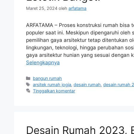
Maret 25, 2024
oleh
arfatama
ARFATAMA – Proses konstruksi rumah bisa te
populer saat ini. Meskipun dipengaruhi oleh
pemilihan gaya arsitektur tetap ditentukan ol
lingkungan, teknologi, hingga perubahan sos
gaya arsitektur hunian yang sesuai dengan
Selengkapnya
Kategori
bangun rumah
Tag
arsitek rumah jogja
,
desain rumah
,
desain rumah 
Tinggalkan komentar
Desain Rumah 2023, 