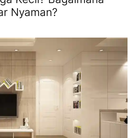
iar Nyaman?