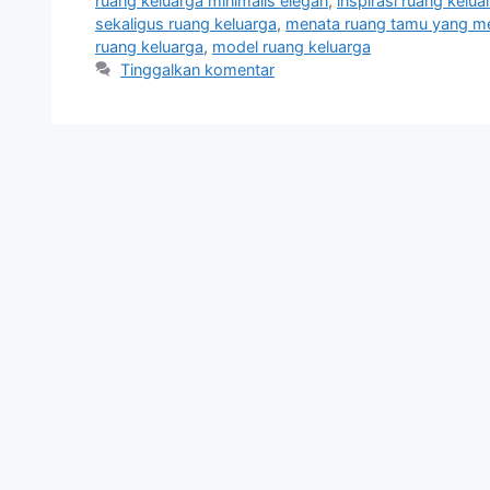
ruang keluarga minimalis elegan
,
inspirasi ruang kelua
sekaligus ruang keluarga
,
menata ruang tamu yang me
ruang keluarga
,
model ruang keluarga
Tinggalkan komentar