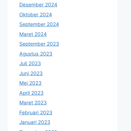
Desember 2024
Oktober 2024
September 2024
Maret 2024
September 2023
Agustus 2023
Juli 2023
Juni 2023
Mei 2023
April 2023
Maret 2023
Februari 2023
Januari 2023