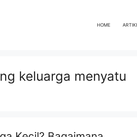
HOME
ARTIK
uang keluarga menyatu
rga Kecil? Bagaimana