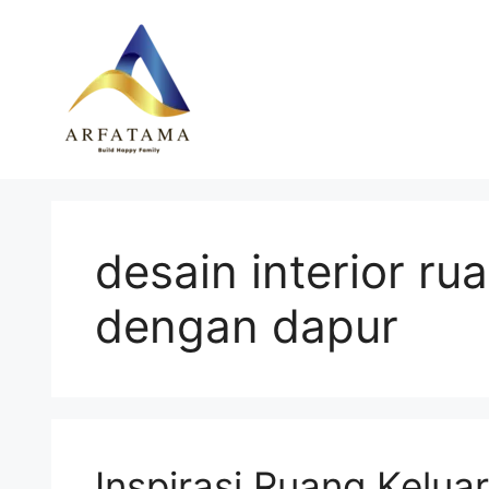
Langsung
ke
isi
desain interior r
dengan dapur
Inspirasi Ruang Kelua