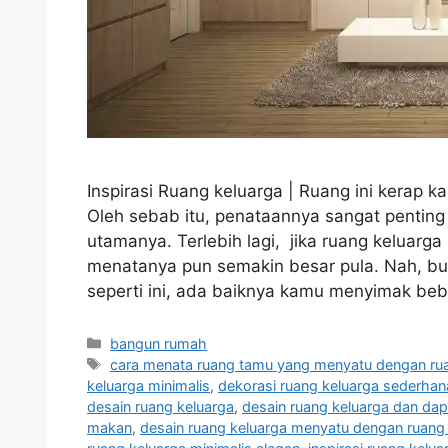
Inspirasi Ruang keluarga | Ruang ini kerap 
Oleh sebab itu, penataannya sangat penting
utamanya. Terlebih lagi, jika ruang keluarga
menatanya pun semakin besar pula. Nah, b
seperti ini, ada baiknya kamu menyimak be
Kategori
bangun rumah
Tag
cara menata ruang tamu yang menyatu dengan ru
keluarga minimalis
,
dekorasi ruang keluarga sederhan
desain ruang keluarga
,
desain ruang keluarga dan dap
makan
,
desain ruang keluarga menyatu dengan ruang