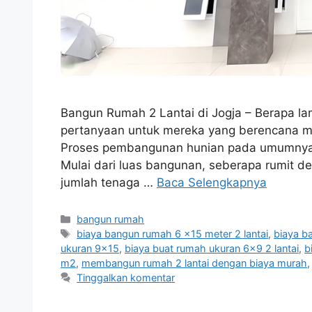
Bangun Rumah 2 Lantai di Jogja – Berapa lam
pertanyaan untuk mereka yang berencana m
Proses pembangunan hunian pada umumnya t
Mulai dari luas bangunan, seberapa rumit d
jumlah tenaga …
Baca Selengkapnya
Kategori
bangun rumah
Tag
biaya bangun rumah 6 x15 meter 2 lantai
,
biaya ba
ukuran 9x15
,
biaya buat rumah ukuran 6x9 2 lantai
,
b
m2
,
membangun rumah 2 lantai dengan biaya murah
Tinggalkan komentar