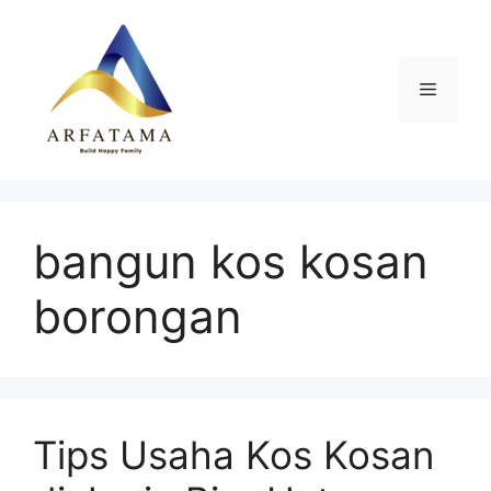
Langsung
ke
isi
Menu
bangun kos kosan
borongan
Tips Usaha Kos Kosan