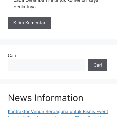
pada peramban ini untuk komentar saya
berikutnya.
A
l
t
e
Cari
r
Cari
n
a
t
i
v
News Information
e
:
Kontraktor Venue Serbaguna untuk Bisnis Event