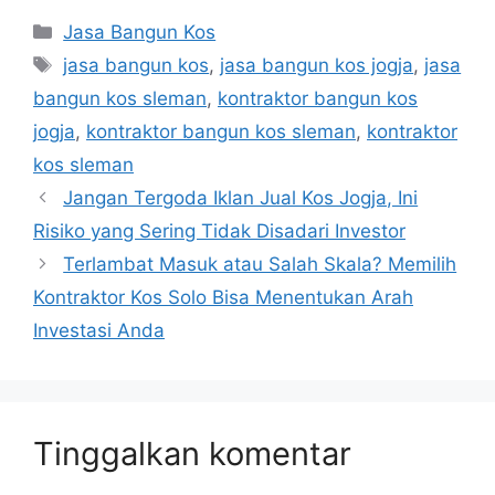
Kategori
k
r
A
l
e
n
h
Jasa Bangun Kos
Tag
jasa bangun kos
,
jasa bangun kos jogja
,
jasa
p
g
e
a
bangun kos sleman
,
kontraktor bangun kos
p
r
r
jogja
,
kontraktor bangun kos sleman
,
kontraktor
a
e
kos sleman
m
Jangan Tergoda Iklan Jual Kos Jogja, Ini
Risiko yang Sering Tidak Disadari Investor
Terlambat Masuk atau Salah Skala? Memilih
Kontraktor Kos Solo Bisa Menentukan Arah
Investasi Anda
Tinggalkan komentar