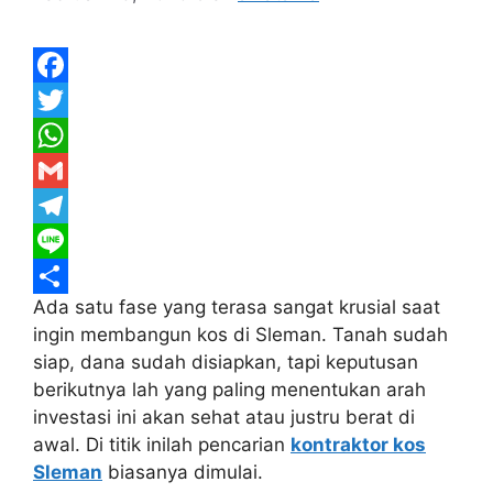
F
a
T
c
w
W
e
i
h
G
b
t
a
m
T
o
t
t
a
e
L
Ada satu fase yang terasa sangat krusial saat
o
e
s
i
l
i
S
ingin membangun kos di Sleman. Tanah sudah
k
r
A
l
e
n
h
siap, dana sudah disiapkan, tapi keputusan
p
g
e
a
berikutnya lah yang paling menentukan arah
p
r
r
investasi ini akan sehat atau justru berat di
awal. Di titik inilah pencarian
kontraktor kos
a
e
Sleman
biasanya dimulai.
m