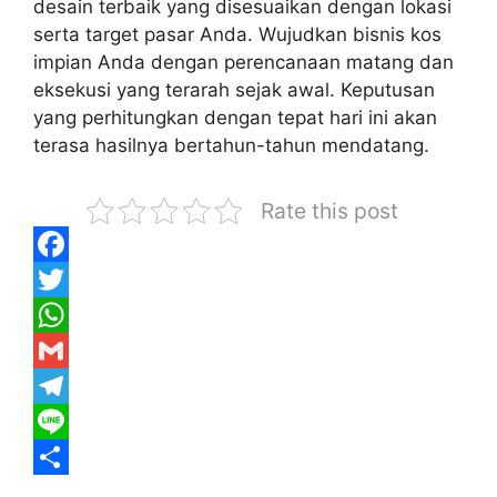
desain terbaik yang disesuaikan dengan lokasi
serta target pasar Anda. Wujudkan bisnis kos
impian Anda dengan perencanaan matang dan
eksekusi yang terarah sejak awal. Keputusan
yang perhitungkan dengan tepat hari ini akan
terasa hasilnya bertahun-tahun mendatang.
Rate this post
F
a
T
c
w
W
e
i
h
G
b
t
a
m
T
o
t
t
a
e
L
o
e
s
i
l
i
S