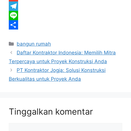
e
i
h
G
b
t
a
m
T
o
t
t
a
e
L
o
e
s
i
l
i
S
Kategori
k
r
A
l
e
n
h
bangun rumah
Daftar Kontraktor Indonesia: Memilih Mitra
p
g
e
a
Terpercaya untuk Proyek Konstruksi Anda
p
r
r
PT Kontraktor Jogja: Solusi Konstruksi
a
e
Berkualitas untuk Proyek Anda
m
Tinggalkan komentar
Komentar