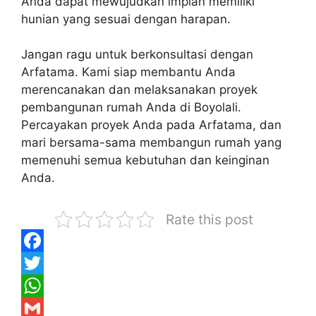
Anda dapat mewujudkan impian memiliki
hunian yang sesuai dengan harapan.
Jangan ragu untuk berkonsultasi dengan
Arfatama. Kami siap membantu Anda
merencanakan dan melaksanakan proyek
pembangunan rumah Anda di Boyolali.
Percayakan proyek Anda pada Arfatama, dan
mari bersama-sama membangun rumah yang
memenuhi semua kebutuhan dan keinginan
Anda.
Rate this post
F
a
T
c
w
W