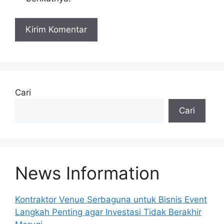
A
l
t
e
Cari
r
Cari
n
a
t
i
v
News Information
e
:
Kontraktor Venue Serbaguna untuk Bisnis Event
Langkah Penting agar Investasi Tidak Berakhir