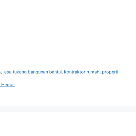
h
,
jasa tukang bangunan bantul
,
kontraktor rumah
,
properti
an Hemat