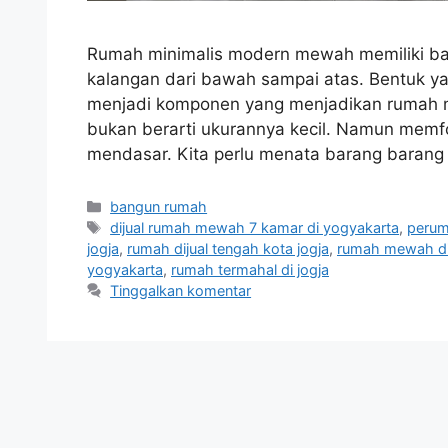
Rumah minimalis modern mewah memiliki ban
kalangan dari bawah sampai atas. Bentuk ya
menjadi komponen yang menjadikan rumah mi
bukan berarti ukurannya kecil. Namun memf
mendasar. Kita perlu menata barang barang
Kategori
bangun rumah
Tag
dijual rumah mewah 7 kamar di yogyakarta
,
perum
jogja
,
rumah dijual tengah kota jogja
,
rumah mewah di 
yogyakarta
,
rumah termahal di jogja
Tinggalkan komentar