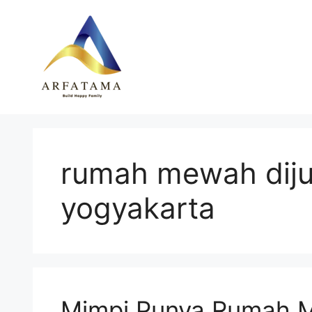
Langsung
ke
isi
rumah mewah diju
yogyakarta
Mimpi Punya Rumah M