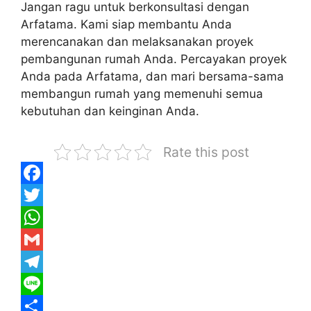
Jangan ragu untuk berkonsultasi dengan
Arfatama. Kami siap membantu Anda
merencanakan dan melaksanakan proyek
pembangunan rumah Anda. Percayakan proyek
Anda pada Arfatama, dan mari bersama-sama
membangun rumah yang memenuhi semua
kebutuhan dan keinginan Anda.
Rate this post
F
a
T
c
w
W
e
i
h
G
b
t
a
m
T
o
t
t
a
e
L