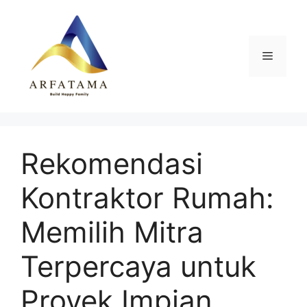
Langsung
ke
isi
Menu
Rekomendasi
Kontraktor Rumah:
Memilih Mitra
Terpercaya untuk
Proyek Impian