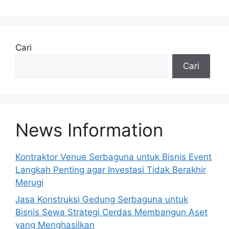
A
l
t
e
Cari
r
Cari
n
a
t
i
v
News Information
e
:
Kontraktor Venue Serbaguna untuk Bisnis Event
Langkah Penting agar Investasi Tidak Berakhir
Merugi
Jasa Konstruksi Gedung Serbaguna untuk
Bisnis Sewa Strategi Cerdas Membangun Aset
yang Menghasilkan