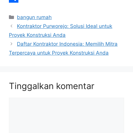
o
e
s
i
l
i
S
Kategori
k
r
A
l
e
n
h
bangun rumah
Kontraktor Purworejo: Solusi Ideal untuk
p
g
e
a
Proyek Konstruksi Anda
p
r
r
Daftar Kontraktor Indonesia: Memilih Mitra
a
e
Terpercaya untuk Proyek Konstruksi Anda
m
Tinggalkan komentar
Komentar