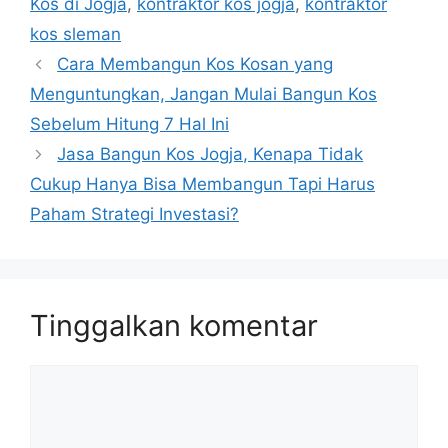
Kos di Jogja
,
kontraktor kos jogja
,
kontraktor
p
r
r
kos sleman
a
e
Cara Membangun Kos Kosan yang
m
Menguntungkan, Jangan Mulai Bangun Kos
Sebelum Hitung 7 Hal Ini
Jasa Bangun Kos Jogja, Kenapa Tidak
Cukup Hanya Bisa Membangun Tapi Harus
Paham Strategi Investasi?
Tinggalkan komentar
Komentar