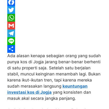
F
a
T
c
w
W
e
i
h
G
b
t
a
m
T
o
t
t
a
e
L
Ada alasan kenapa sebagian orang yang sudah
o
e
s
i
l
i
S
punya kos di Jogja jarang benar-benar berhenti
k
r
A
l
e
n
h
di satu properti saja. Setelah satu berjalan
p
g
e
a
stabil, muncul keinginan menambah lagi. Bukan
p
r
r
karena ikut-ikutan tren, tapi karena mereka
sudah merasakan langsung
keuntungan
a
e
investasi kos di Jogja
yang konsisten dan
m
masuk akal secara jangka panjang.