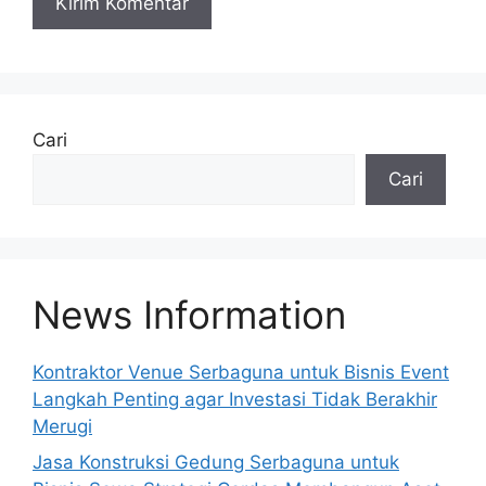
A
l
t
e
Cari
r
Cari
n
a
t
i
v
News Information
e
:
Kontraktor Venue Serbaguna untuk Bisnis Event
Langkah Penting agar Investasi Tidak Berakhir
Merugi
Jasa Konstruksi Gedung Serbaguna untuk