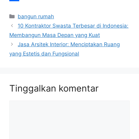
o
e
s
i
l
i
S
Kategori
k
r
A
l
e
n
h
bangun rumah
10 Kontraktor Swasta Terbesar di Indonesia:
p
g
e
a
Membangun Masa Depan yang Kuat
p
r
r
Jasa Arsitek Interior: Menciptakan Ruang
a
e
yang Estetis dan Fungsional
m
Tinggalkan komentar
Komentar