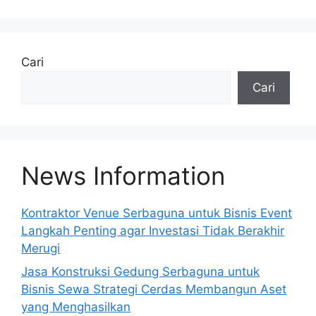
A
l
t
e
Cari
r
Cari
n
a
t
i
v
News Information
e
:
Kontraktor Venue Serbaguna untuk Bisnis Event
Langkah Penting agar Investasi Tidak Berakhir
Merugi
Jasa Konstruksi Gedung Serbaguna untuk
Bisnis Sewa Strategi Cerdas Membangun Aset
yang Menghasilkan