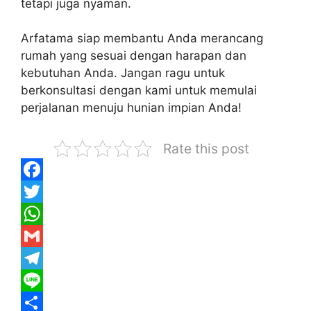
tetapi juga nyaman.
Arfatama siap membantu Anda merancang
rumah yang sesuai dengan harapan dan
kebutuhan Anda. Jangan ragu untuk
berkonsultasi dengan kami untuk memulai
perjalanan menuju hunian impian Anda!
Rate this post
F
a
T
c
w
W
e
i
h
G
b
t
a
m
T
o
t
t
a
e
L