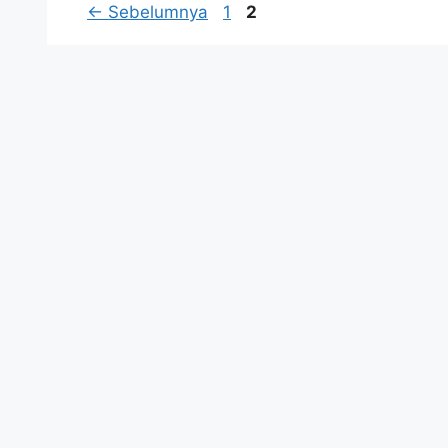
Halaman
Halaman
←
Sebelumnya
1
2