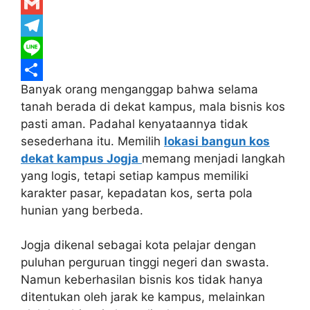
c
w
W
e
i
h
G
b
t
a
m
T
o
t
t
a
e
L
Banyak orang menganggap bahwa selama
o
e
s
i
l
i
S
tanah berada di dekat kampus, mala bisnis kos
k
r
A
l
e
n
h
pasti aman. Padahal kenyataannya tidak
p
g
e
a
sesederhana itu. Memilih
lokasi bangun kos
p
r
r
dekat kampus Jogja
memang menjadi langkah
yang logis, tetapi setiap kampus memiliki
a
e
karakter pasar, kepadatan kos, serta pola
m
hunian yang berbeda.
Jogja dikenal sebagai kota pelajar dengan
puluhan perguruan tinggi negeri dan swasta.
Namun keberhasilan bisnis kos tidak hanya
ditentukan oleh jarak ke kampus, melainkan