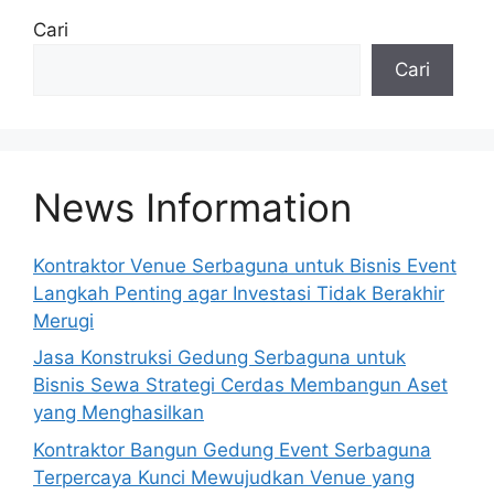
e
Cari
r
Cari
n
a
t
i
v
News Information
e
:
Kontraktor Venue Serbaguna untuk Bisnis Event
Langkah Penting agar Investasi Tidak Berakhir
Merugi
Jasa Konstruksi Gedung Serbaguna untuk
Bisnis Sewa Strategi Cerdas Membangun Aset
yang Menghasilkan
Kontraktor Bangun Gedung Event Serbaguna
Terpercaya Kunci Mewujudkan Venue yang